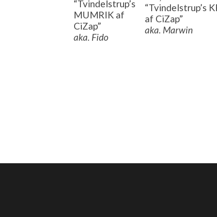
“Tvindelstrup’s
“Tvindelstrup’
MUMRIK af
af CiZap”
CiZap”
aka. Marwin
aka. Fido