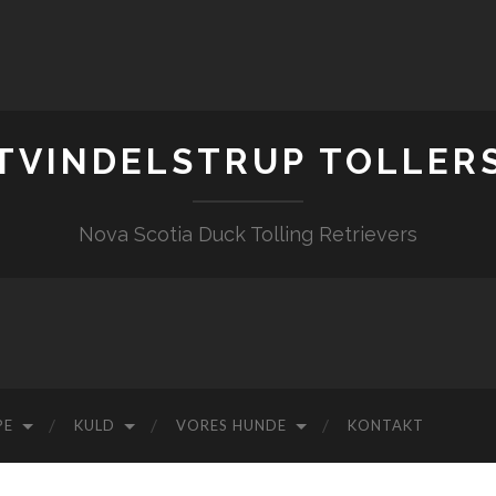
TVINDELSTRUP TOLLER
Nova Scotia Duck Tolling Retrievers
PE
KULD
VORES HUNDE
KONTAKT