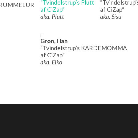
“Tvindelstrup’s Plutt
“Tvindelstru
s KRUMMELUR
af CiZap”
af CiZap”
aka. Plutt
aka. Sisu
Grøn, Han
“Tvindelstrup’s KARDEMOMMA
af CiZap”
aka. Eiko